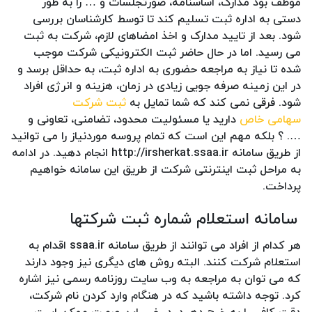
موظف بود مدارک، اساسنامه، صورتجلسات و … را به طور
دستی به اداره ثبت تسلیم کند تا توسط کارشناسان بررسی
شود. بعد از تایید مدارک و اخذ امضاهای لازم، شرکت به ثبت
می رسید. اما در حال حاضر ثبت الکترونیکی شرکت موجب
شده تا نیاز به مراجعه حضوری به اداره ثبت، به حداقل برسد و
در این زمینه صرفه جویی زیادی در زمان، هزینه و انرژی افراد
شود. فرقی نمی کند که شما تمایل به
ثبت شرکت
سهامی خاص
دارید یا مسئولیت محدود، تضامنی، تعاونی و
…. ؟ بلکه مهم این است که تمام پروسه موردنیاز را می توانید
از طریق سامانه http://irsherkat.ssaa.ir انجام دهید. در ادامه
به مراحل ثبت اینترنتی شرکت از طریق این سامانه خواهیم
پرداخت.
سامانه استعلام شماره ثبت شرکتها
هر کدام از افراد می توانند از طریق سامانه ssaa.ir اقدام به
استعلام شرکت کنند. البته روش های دیگری نیز وجود دارند
که می توان به مراجعه به وب سایت روزنامه رسمی نیز اشاره
کرد. توجه داشته باشید که در هنگام وارد کردن نام شرکت،
دقت کافی را به خرج دهید. در غیر این صورت ممکن است