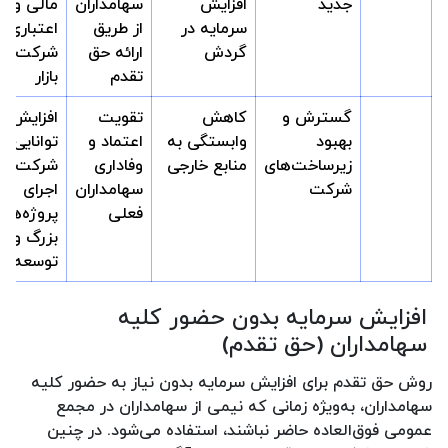
جدید
افزایش
سهامداران
مالی و
سرمایه در
از طریق
اعتباری
گردش
ارائه حق
شرکت در
تقدم
بازار
گسترش و
کاهش
تقویت
افزایش
بهبود
وابستگی به
اعتماد و
توانایی
زیرساخت‌های
منابع خارجی
وفاداری
شرکت در
شرکت
سهامداران
اجرای
فعلی
پروژه‌های
بزرگ و
توسعه‌ای
افزایش سرمایه بدون حضور کلیه
سهامداران (حق تقدم)
روش حق تقدم برای افزایش سرمایه بدون نیاز به حضور کلیه
سهامداران، به‌ویژه زمانی که نیمی از سهامداران در مجمع
عمومی فوق‌العاده حاضر نباشند، استفاده می‌شود. در چنین